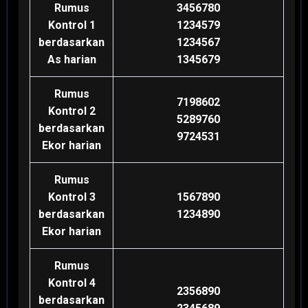
Rumus
3456780
Kontrol 1
1234579
berdasarkan
1234567
As harian
1345679
Rumus
7198602
Kontrol 2
5289760
berdasarkan
9724531
Ekor harian
Rumus
Kontrol 3
1567890
berdasarkan
1234890
Ekor harian
Rumus
Kontrol 4
2356890
berdasarkan