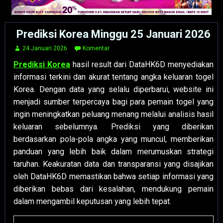
Prediksi Korea Minggu 25 Januari 2026
24 Januari 2026
Komentar
Prediksi Korea
hasil result dari DataHK6D menyediakan
informasi terkini dan akurat tentang angka keluaran togel
Korea. Dengan data yang selalu diperbarui, website ini
menjadi sumber terpercaya bagi para pemain togel yang
ingin meningkatkan peluang menang melalui analisis hasil
keluaran sebelumnya. Prediksi yang diberikan
berdasarkan pola-pola angka yang muncul, memberikan
panduan yang lebih baik dalam merumuskan strategi
taruhan. Keakuratan data dan transparansi yang disajikan
oleh DataHK6D memastikan bahwa setiap informasi yang
diberikan bebas dari kesalahan, mendukung pemain
dalam mengambil keputusan yang lebih tepat.