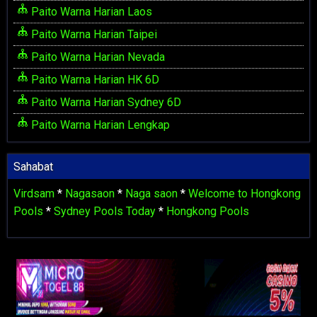
Paito Warna Harian Laos
Paito Warna Harian Taipei
Paito Warna Harian Nevada
Paito Warna Harian HK 6D
Paito Warna Harian Sydney 6D
Paito Warna Harian Lengkap
Sahabat
Virdsam
*
Nagasaon
*
Naga saon
*
Welcome to Hongkong
Pools
*
Sydney Pools Today
*
Hongkong Pools