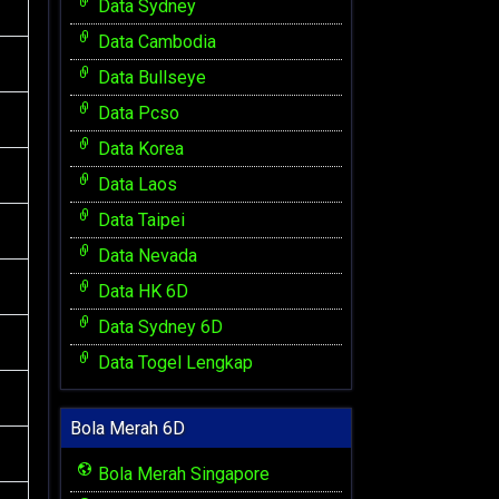
Data Sydney
Data Cambodia
Data Bullseye
Data Pcso
Data Korea
Data Laos
Data Taipei
Data Nevada
Data HK 6D
Data Sydney 6D
Data Togel Lengkap
Bola Merah 6D
Bola Merah Singapore