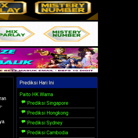
Prediksi Hari Ini
Paito HK Warna
ran
Prediksi Singapore
a-
Prediksi Hongkong
ya.
Prediksi Sydney
Prediksi Cambodia