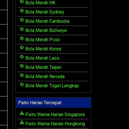
Bola Merah HK
Bola Merah Sydney
Bola Merah Cambodia
Bola Merah Bullseye
Bola Merah Pcso
Bola Merah Korea
Bola Merah Laos
Bola Merah Taipei
Bola Merah Nevada
Bola Merah Togel Lengkap
Paito Harian Tercepat
Paito Warna Harian Singapore
Paito Warna Harian Hongkong