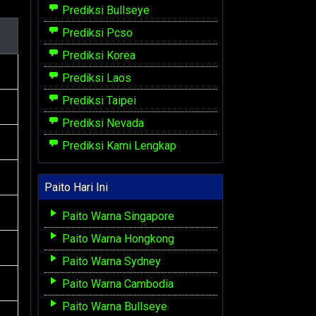
Prediksi Bullseye
Prediksi Pcso
Prediksi Korea
Prediksi Laos
Prediksi Taipei
Prediksi Nevada
Prediksi Kami Lengkap
Paito Hari Ini
Paito Warna Singapore
Paito Warna Hongkong
Paito Warna Sydney
Paito Warna Cambodia
Paito Warna Bullseye