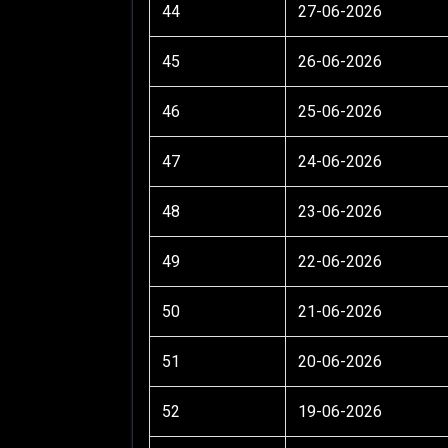
44
27-06-2026
45
26-06-2026
46
25-06-2026
47
24-06-2026
48
23-06-2026
49
22-06-2026
50
21-06-2026
51
20-06-2026
52
19-06-2026