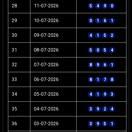
28
11-07-2026
5
4
9
0
29
10-07-2026
0
1
6
1
30
09-07-2026
4
1
5
2
31
08-07-2026
5
0
5
4
32
07-07-2026
8
9
6
1
33
06-07-2026
8
1
7
8
34
05-07-2026
4
1
9
3
35
04-07-2026
3
9
2
4
36
03-07-2026
3
9
5
1