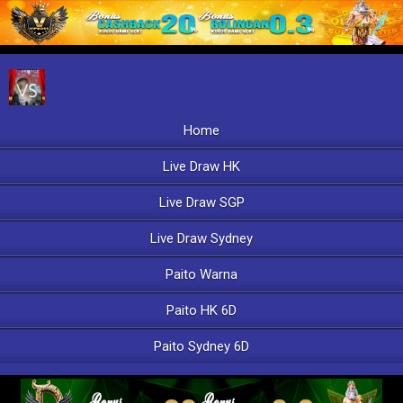
Home
Live Draw HK
Live Draw SGP
Live Draw Sydney
Paito Warna
Paito HK 6D
Paito Sydney 6D