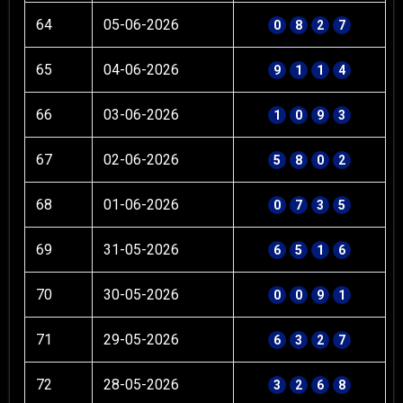
64
05-06-2026
0
8
2
7
65
04-06-2026
9
1
1
4
66
03-06-2026
1
0
9
3
67
02-06-2026
5
8
0
2
68
01-06-2026
0
7
3
5
69
31-05-2026
6
5
1
6
70
30-05-2026
0
0
9
1
71
29-05-2026
6
3
2
7
72
28-05-2026
3
2
6
8