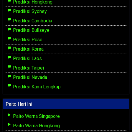
Prediksi Hongkong
Prediksi Sydney
Prediksi Cambodia
Prediksi Bullseye
Prediksi Pcso
Prediksi Korea
Prediksi Laos
Prediksi Taipei
Prediksi Nevada
Prediksi Kami Lengkap
Paito Hari Ini
Paito Warna Singapore
Paito Warna Hongkong