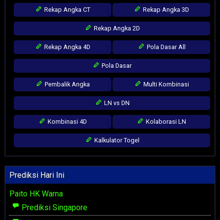
Rekap Angka CT
Rekap Angka 3D
Rekap Angka 2D
Rekap Angka 4D
Pola Dasar All
Pola Dasar
Pembalik Angka
Multi Kombinasi
LN vs DN
Kombinasi 4D
Kolaborasi LN
Kalkulator Togel
Prediksi Hari Ini
Paito HK Warna
Prediksi Singapore