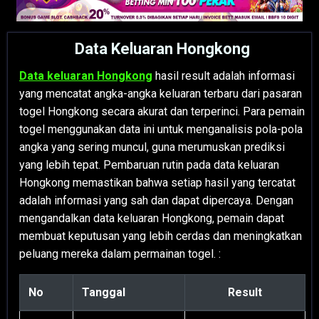
Data Keluaran Hongkong
Data keluaran Hongkong
hasil result adalah informasi
yang mencatat angka-angka keluaran terbaru dari pasaran
togel Hongkong secara akurat dan terperinci. Para pemain
togel menggunakan data ini untuk menganalisis pola-pola
angka yang sering muncul, guna merumuskan prediksi
yang lebih tepat. Pembaruan rutin pada data keluaran
Hongkong memastikan bahwa setiap hasil yang tercatat
adalah informasi yang sah dan dapat dipercaya. Dengan
mengandalkan data keluaran Hongkong, pemain dapat
membuat keputusan yang lebih cerdas dan meningkatkan
peluang mereka dalam permainan togel. :
No
Tanggal
Result