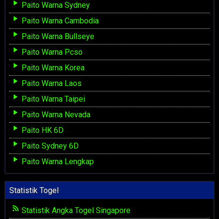
Paito Warna Sydney
Paito Warna Cambodia
Paito Warna Bullseye
Paito Warna Pcso
Paito Warna Korea
Paito Warna Laos
Paito Warna Taipei
Paito Warna Nevada
Paito HK 6D
Paito Sydney 6D
Paito Warna Lengkap
Statistik Togel
Statistik Angka Togel Singapore