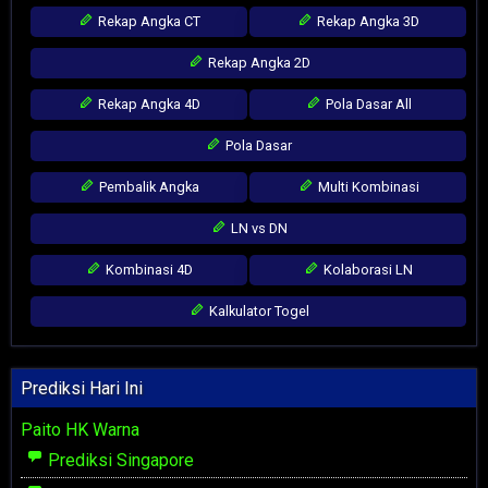
Rekap Angka CT
Rekap Angka 3D
Rekap Angka 2D
Rekap Angka 4D
Pola Dasar All
Pola Dasar
Pembalik Angka
Multi Kombinasi
LN vs DN
Kombinasi 4D
Kolaborasi LN
Kalkulator Togel
Prediksi Hari Ini
Paito HK Warna
Prediksi Singapore