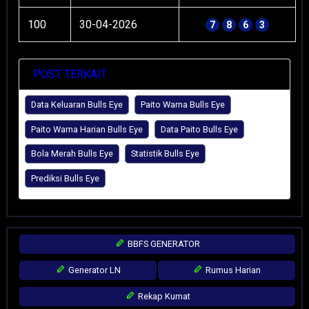
100
30-04-2026
7
8
6
3
POST TERKAIT
Data Keluaran Bulls Eye
Paito Warna Bulls Eye
Paito Warna Harian Bulls Eye
Data Paito Bulls Eye
Bola Merah Bulls Eye
Statistik Bulls Eye
Prediksi Bulls Eye
BBFS GENERATOR
Generator LN
Rumus Harian
Rekap Kumat