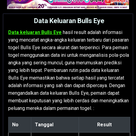
Data Keluaran Bulls Eye
Data keluaran Bulls Eye
hasil result adalah informasi
yang mencatat angka-angka keluaran terbaru dari pasaran
togel Bulls Eye secara akurat dan terperinci. Para pemain
togel menggunakan data ini untuk menganalisis pola-pola
angka yang sering muncul, guna merumuskan prediksi
yang lebih tepat. Pembaruan rutin pada data keluaran
Bulls Eye memastikan bahwa setiap hasil yang tercatat
adalah informasi yang sah dan dapat dipercaya. Dengan
mengandalkan data keluaran Bulls Eye, pemain dapat
membuat keputusan yang lebih cerdas dan meningkatkan
peluang mereka dalam permainan togel. :
No
Tanggal
Result