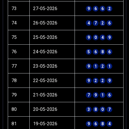
73
27-05-2026
9
6
6
2
74
26-05-2026
4
7
2
6
75
25-05-2026
9
0
4
9
76
24-05-2026
5
6
8
6
77
23-05-2026
9
1
2
1
78
22-05-2026
9
2
2
9
79
21-05-2026
7
9
1
6
80
20-05-2026
3
8
0
7
81
19-05-2026
9
6
8
4