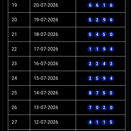
19
20-07-2026
6
6
1
6
20
19-07-2026
5
2
9
6
21
18-07-2026
5
4
5
0
22
17-07-2026
1
1
9
4
23
16-07-2026
2
2
4
2
24
15-07-2026
2
5
9
4
25
14-07-2026
8
7
5
5
26
13-07-2026
7
0
2
0
27
12-07-2026
4
1
1
5