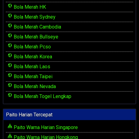
Bola Merah HK
Bola Merah Sydney
Bola Merah Cambodia
Bola Merah Bullseye
Bola Merah Pcso
Bola Merah Korea
Bola Merah Laos
Bola Merah Taipei
Bola Merah Nevada
Bola Merah Togel Lengkap
Paito Harian Tercepat
Paito Warna Harian Singapore
Paito Warna Harian Hongkong