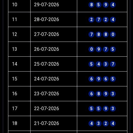
10
29-07-2026
8
5
9
4
11
28-07-2026
2
7
2
4
12
27-07-2026
7
8
8
0
13
26-07-2026
0
9
7
5
14
25-07-2026
5
4
3
7
15
24-07-2026
6
9
6
5
16
23-07-2026
6
8
9
3
17
22-07-2026
5
5
9
3
18
21-07-2026
4
3
2
4