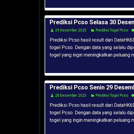
Prediksi Pcso Selasa 30 Dese
29 Desember 2025
Prediksi Togel Pcso
Prediksi Pcso hasil result dari DataHK6
togel Pcso. Dengan data yang selalu dip
togel yang ingin meningkatkan peluang men
Prediksi Pcso Senin 29 Desem
28 Desember 2025
Prediksi Togel Pcso
Prediksi Pcso hasil result dari DataHK6
togel Pcso. Dengan data yang selalu dip
togel yang ingin meningkatkan peluang men