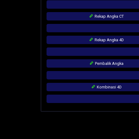
Rekap Angka CT
Rekap Angka 4D
Pembalik Angka
Kombinasi 4D