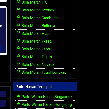
Bola Merah HK
Bola Merah Sydney
Bola Merah Cambodia
Bola Merah Bullseye
an
Bola Merah Pcso
Bola Merah Korea
Bola Merah Laos
a
Bola Merah Taipei
Bola Merah Nevada
Bola Merah Togel Lengkap
Paito Harian Tercepat
Paito Warna Harian Singapore
Paito Warna Harian Hongkong