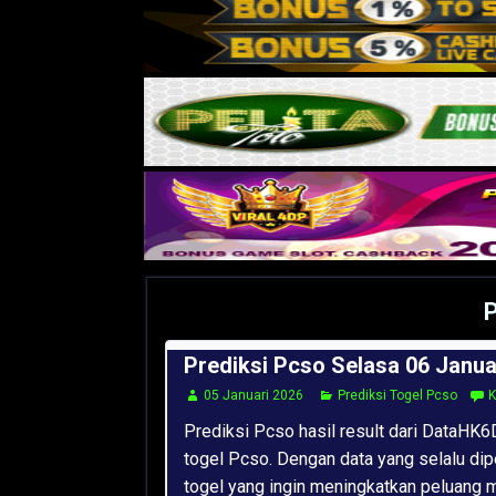
P
Prediksi Pcso Selasa 06 Janua
05 Januari 2026
Prediksi Togel Pcso
K
Prediksi Pcso hasil result dari DataHK6
togel Pcso. Dengan data yang selalu dip
togel yang ingin meningkatkan peluang men