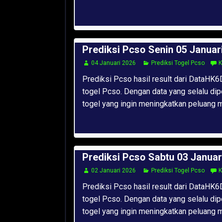
Prediksi Pcso Senin 05 Januar
04 Januari 2026
Prediksi Togel Pcso
K
Prediksi Pcso hasil result dari DataHK6
togel Pcso. Dengan data yang selalu dip
togel yang ingin meningkatkan peluang men
Prediksi Pcso Sabtu 03 Januar
02 Januari 2026
Prediksi Togel Pcso
K
Prediksi Pcso hasil result dari DataHK6
togel Pcso. Dengan data yang selalu dip
togel yang ingin meningkatkan peluang men