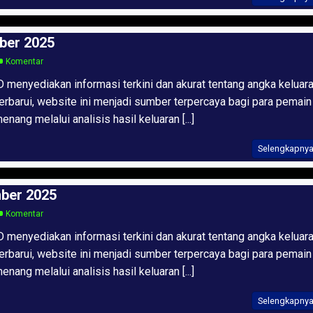
ber 2025
Komentar
D menyediakan informasi terkini dan akurat tentang angka keluar
erbarui, website ini menjadi sumber terpercaya bagi para pemain
ang melalui analisis hasil keluaran [...]
Selengkapny
mber 2025
Komentar
D menyediakan informasi terkini dan akurat tentang angka keluar
erbarui, website ini menjadi sumber terpercaya bagi para pemain
ang melalui analisis hasil keluaran [...]
Selengkapny