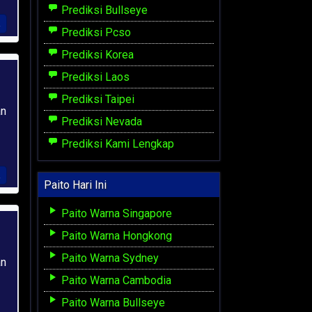
Prediksi Bullseye
a
Prediksi Pcso
Prediksi Korea
Prediksi Laos
Prediksi Taipei
an
Prediksi Nevada
Prediksi Kami Lengkap
a
Paito Hari Ini
Paito Warna Singapore
Paito Warna Hongkong
Paito Warna Sydney
an
Paito Warna Cambodia
Paito Warna Bullseye