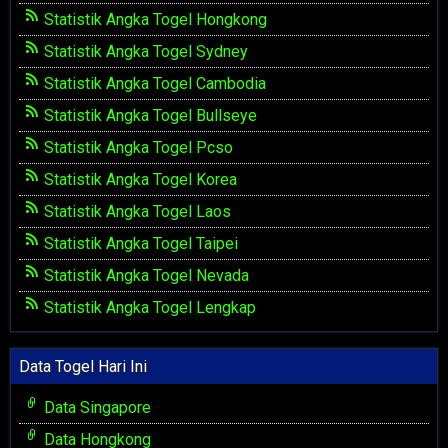
Statistik Angka Togel Hongkong
Statistik Angka Togel Sydney
Statistik Angka Togel Cambodia
Statistik Angka Togel Bullseye
Statistik Angka Togel Pcso
Statistik Angka Togel Korea
Statistik Angka Togel Laos
Statistik Angka Togel Taipei
Statistik Angka Togel Nevada
Statistik Angka Togel Lengkap
Data Togel Hari Ini
Data Singapore
Data Hongkong