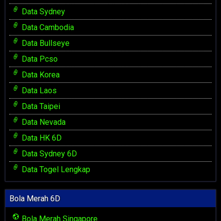
Data Sydney
Data Cambodia
Data Bullseye
Data Pcso
Data Korea
Data Laos
Data Taipei
Data Nevada
Data HK 6D
Data Sydney 6D
Data Togel Lengkap
Bola Merah 6D
Bola Merah Singapore