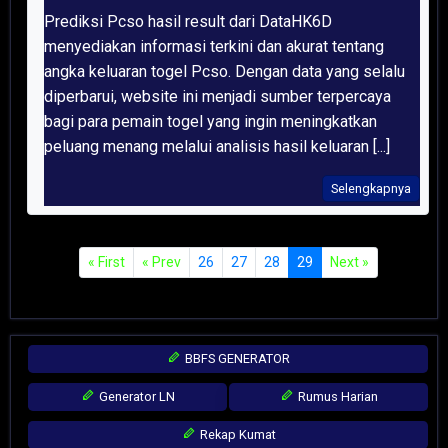
Prediksi Pcso hasil result dari DataHK6D
menyediakan informasi terkini dan akurat tentang
angka keluaran togel Pcso. Dengan data yang selalu
diperbarui, website ini menjadi sumber terpercaya
bagi para pemain togel yang ingin meningkatkan
peluang menang melalui analisis hasil keluaran [...]
Selengkapnya
« First
« Prev
26
27
28
29
Next »
BBFS GENERATOR
Generator LN
Rumus Harian
Rekap Kumat