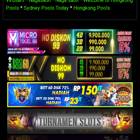
Virdsam
*
Nagasaon
*
Naga saon
*
Welcome to Hongkong
Pools
*
Sydney Pools Today
*
Hongkong Pools