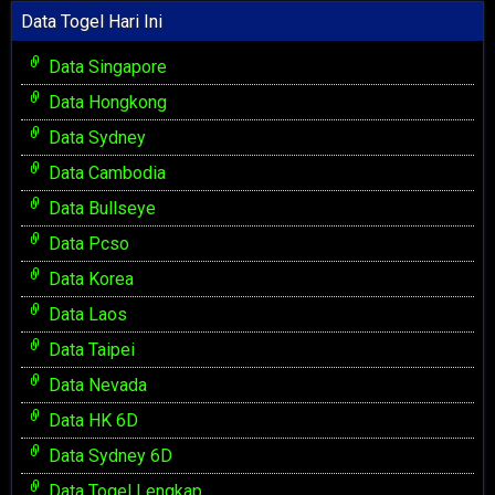
Data Togel Hari Ini
Data Singapore
Data Hongkong
Data Sydney
Data Cambodia
Data Bullseye
Data Pcso
Data Korea
Data Laos
Data Taipei
Data Nevada
Data HK 6D
Data Sydney 6D
Data Togel Lengkap