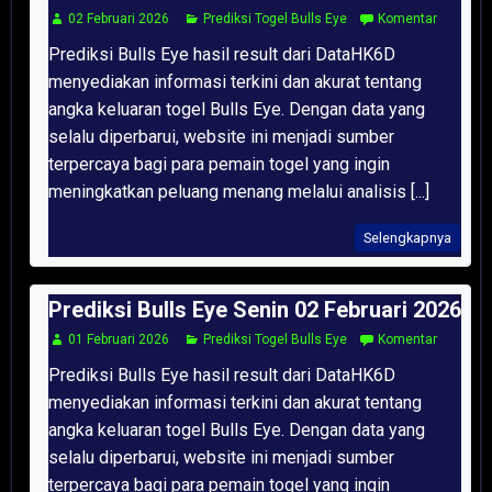
02 Februari 2026
Prediksi Togel Bulls Eye
Komentar
Prediksi Bulls Eye hasil result dari DataHK6D
menyediakan informasi terkini dan akurat tentang
angka keluaran togel Bulls Eye. Dengan data yang
selalu diperbarui, website ini menjadi sumber
terpercaya bagi para pemain togel yang ingin
meningkatkan peluang menang melalui analisis [...]
Selengkapnya
Prediksi Bulls Eye Senin 02 Februari 2026
01 Februari 2026
Prediksi Togel Bulls Eye
Komentar
Prediksi Bulls Eye hasil result dari DataHK6D
menyediakan informasi terkini dan akurat tentang
angka keluaran togel Bulls Eye. Dengan data yang
selalu diperbarui, website ini menjadi sumber
terpercaya bagi para pemain togel yang ingin