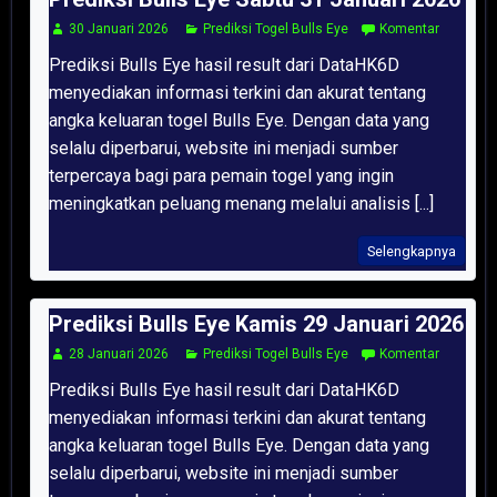
30 Januari 2026
Prediksi Togel Bulls Eye
Komentar
Prediksi Bulls Eye hasil result dari DataHK6D
menyediakan informasi terkini dan akurat tentang
angka keluaran togel Bulls Eye. Dengan data yang
selalu diperbarui, website ini menjadi sumber
terpercaya bagi para pemain togel yang ingin
meningkatkan peluang menang melalui analisis [...]
Selengkapnya
Prediksi Bulls Eye Kamis 29 Januari 2026
28 Januari 2026
Prediksi Togel Bulls Eye
Komentar
Prediksi Bulls Eye hasil result dari DataHK6D
menyediakan informasi terkini dan akurat tentang
angka keluaran togel Bulls Eye. Dengan data yang
selalu diperbarui, website ini menjadi sumber