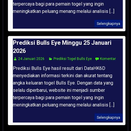
terpercaya bagi para pemain togel yang ingin
meningkatkan peluang menang melalui analisis [...]
Selengkapnya
Prediksi Bulls Eye Minggu 25 Januari
2026
24 Januari 2026
Prediksi Togel Bulls Eye
Komentar
Prediksi Bulls Eye hasil result dari DataHK6D
menyediakan informasi terkini dan akurat tentang
angka keluaran togel Bulls Eye. Dengan data yang
selalu diperbarui, website ini menjadi sumber
terpercaya bagi para pemain togel yang ingin
meningkatkan peluang menang melalui analisis [...]
Selengkapnya