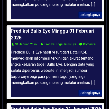
meningkatkan peluang menang melalui analisis [...]
Selengkapnya
Prediksi Bulls Eye Minggu 01 Februari
2026
31 Januari 2026
Prediksi Togel Bulls Eye
Komentar
Prediksi Bulls Eye hasil result dari DataHK6D
menyediakan informasi terkini dan akurat tentang
angka keluaran togel Bulls Eye. Dengan data yang
selalu diperbarui, website ini menjadi sumber
terpercaya bagi para pemain togel yang ingin
meningkatkan peluang menang melalui analisis [...]
Selengkapnya
Prediksi Bulls Eye Sabtu 31 Januari 2026