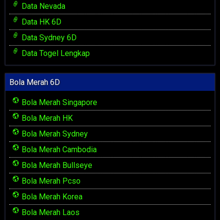
Data Nevada
Data HK 6D
Data Sydney 6D
Data Togel Lengkap
Bola Merah 6D
Bola Merah Singapore
Bola Merah HK
Bola Merah Sydney
Bola Merah Cambodia
Bola Merah Bullseye
Bola Merah Pcso
Bola Merah Korea
Bola Merah Laos